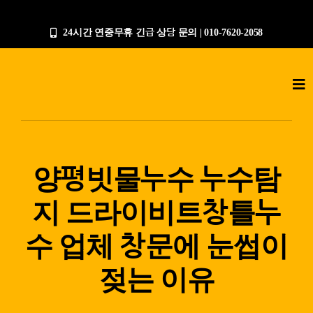
콘
텐
24시간 연중무휴 긴급 상담 문의 | 010-7620-2058
츠
로
Tog
건
Nav
너
누수탐지전문업체
뛰
기
공사갤러리
양평빗물누수 누수탐
지 드라이비트창틀누
작업절차
수 업체 창문에 눈썹이
상담문의
젖는 이유
지점안내