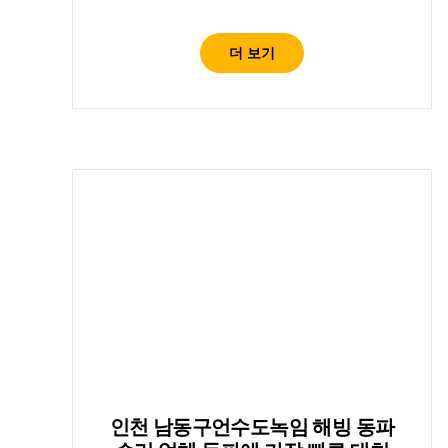
더 보기
인천 남동구언수도녹임 해빙 동파