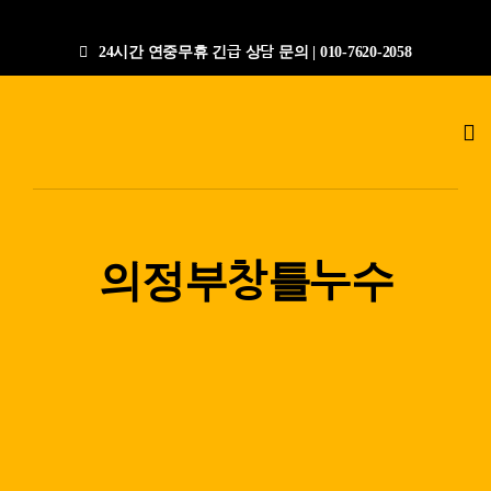
콘
텐
24시간 연중무휴 긴급 상담 문의 | 010-7620-2058
츠
로
Tog
건
Nav
너
누수탐지전문업체
뛰
기
공사갤러리
의정부창틀누수
작업절차
상담문의
지점안내