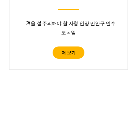
겨울 철 주의해야 할 사항 안양 만안구 언수
도녹임
더 보기