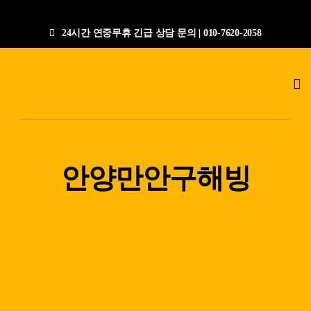
콘
텐
24시간 연중무휴 긴급 상담 문의 | 010-7620-2058
츠
로
Tog
건
Nav
너
누수탐지전문업체
뛰
기
공사갤러리
안양만안구해빙
작업절차
상담문의
지점안내