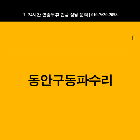
콘
텐
24시간 연중무휴 긴급 상담 문의 | 010-7620-2058
츠
로
Tog
건
Nav
너
누수탐지전문업체
뛰
기
공사갤러리
동안구동파수리
작업절차
상담문의
지점안내