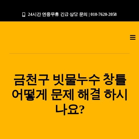
콘
텐
24시간 연중무휴 긴급 상담 문의 | 010-7620-2058
츠
로
Tog
건
Nav
너
누수탐지전문업체
뛰
기
공사갤러리
금천구 빗물누수 창틀
어떻게 문제 해결 하시
작업절차
나요?
상담문의
지점안내