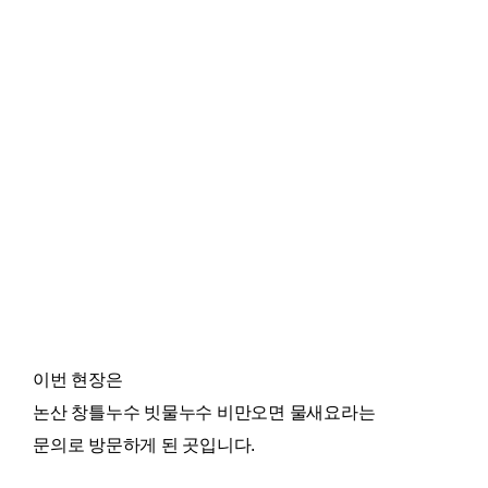
이번 현장은
논산 창틀누수 빗물누수 비만오면 물새요라는
문의로 방문하게 된 곳입니다.