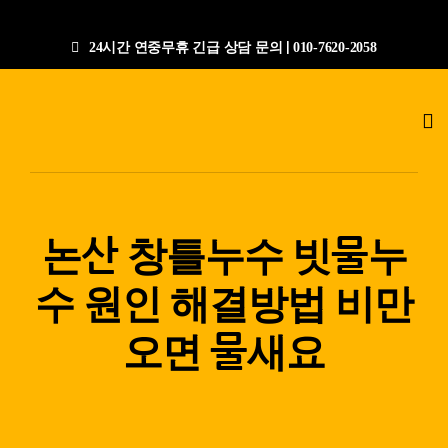
콘
텐
24시간 연중무휴 긴급 상담 문의 | 010-7620-2058
츠
로
Tog
건
Nav
너
누수탐지전문업체
뛰
기
공사갤러리
논산 창틀누수 빗물누
수 원인 해결방법 비만
작업절차
오면 물새요
상담문의
지점안내