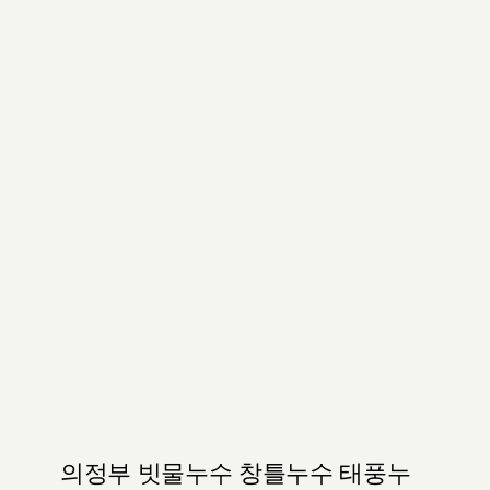
의정부 빗물누수 창틀누수 태풍누