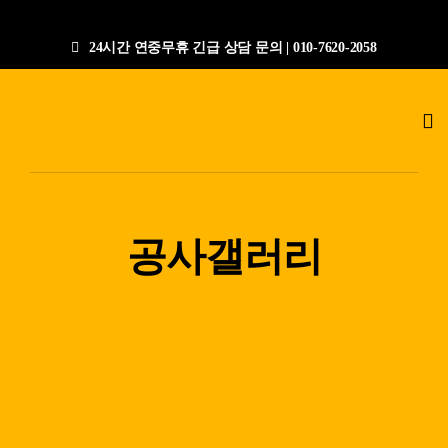
콘
텐
24시간 연중무휴 긴급 상담 문의 | 010-7620-2058
츠
로
Tog
건
Nav
너
누수탐지전문업체
뛰
기
공사갤러리
공사갤러리
작업절차
상담문의
지점안내