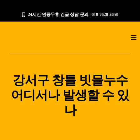
콘
텐
24시간 연중무휴 긴급 상담 문의 | 010-7620-2058
츠
로
Tog
건
Nav
너
누수탐지전문업체
뛰
기
공사갤러리
강서구 창틀 빗물누수
어디서나 발생할 수 있
작업절차
나
상담문의
지점안내